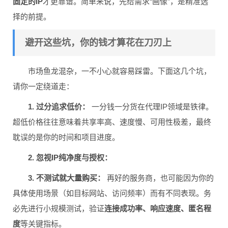
固定的IP
才更靠谱。简单来说，先给需求“画像”，是精准选
择的前提。
避开这些坑，你的钱才算花在刀刃上
市场鱼龙混杂，一不小心就容易踩雷。下面这几个坑，
请你一定绕道走：
1. 过分追求低价：
一分钱一分货在代理IP领域是铁律。
超低价格往往意味着共享率高、速度慢、可用性极差，最终
耽误的是你的时间和项目进度。
2. 忽视IP纯净度与授权：
3. 不测试就大量购买：
再好的服务商，也可能因为你的
具体使用场景（如目标网站、访问频率）而有不同表现。务
必先进行小规模测试，验证
连接成功率、响应速度、匿名程
度
等关键指标。