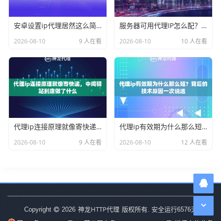
安卓设置ip代理居然这么简单，不用root也能搞定
服务器可用代理IP怎么配？2026年运维都在用的稳定方案
2026-08-10
9 人在看
2026-08-10
10 人在看
代理ip连接原理就像寄快递，中间驿站到底做了什么
代理ip有效期为什么那么短？背后的技术原因一次说透
2026-08-10
9 人在看
2026-08-10
12 人在看
神龙HTTP代理
Copyright
2026
版权所有. 安全运行
6576
天