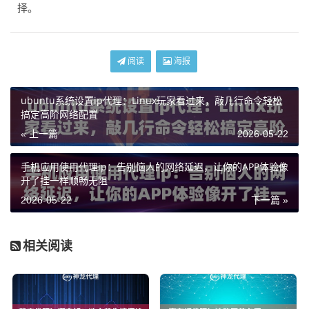
择。
阅读
海报
ubuntu系统设置ip代理：Linux玩家看过来，敲几行命令轻松
搞定高阶网络配置
« 上一篇
2026-05-22
手机应用使用代理ip：告别恼人的网络延迟，让你的APP体验像
开了挂一样顺畅无阻
2026-05-22
下一篇 »
相关阅读