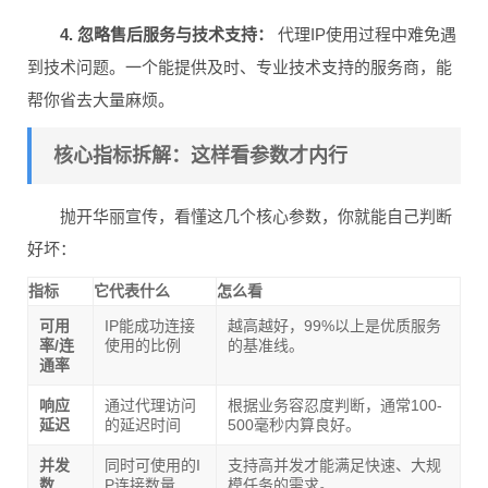
4. 忽略售后服务与技术支持：
代理IP使用过程中难免遇
到技术问题。一个能提供及时、专业技术支持的服务商，能
帮你省去大量麻烦。
核心指标拆解：这样看参数才内行
抛开华丽宣传，看懂这几个核心参数，你就能自己判断
好坏：
指标
它代表什么
怎么看
可用
IP能成功连接
越高越好，99%以上是优质服务
率/连
使用的比例
的基准线。
通率
响应
通过代理访问
根据业务容忍度判断，通常100-
延迟
的延迟时间
500毫秒内算良好。
并发
同时可使用的I
支持高并发才能满足快速、大规
数
P连接数量
模任务的需求。