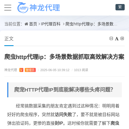
繁
首页
IP代理百科
爬虫http代理ip：多场景数据抓取高效解决方案
当前位置：
正文
爬虫http代理ip：多场景数据抓取高效解决方案
神龙代理
V
管理员
/
2025-06-05 10:39:12
/
1013 阅读
爬宠HTTP代理IP到底能解决哪些头疼问题？
经常搞数据采集的朋友肯定遇到过这种情况：明明用着
好好的爬虫程序，突然就
访问失败
了，要不就是被目标网站
弹出验证码，更惨的直接
封IP
。这时候你就需要了解下
爬虫