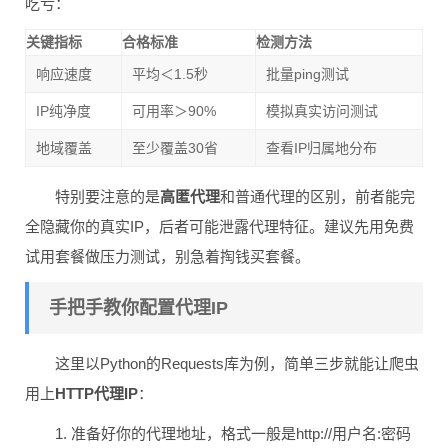
吃亏：
关键指标
合格标准
检测方法
响应速度
平均＜1.5秒
批量ping测试
IP纯净度
可用率＞90%
模拟真实访问测试
地域覆盖
至少覆盖30省
查看IP归属地分布
特别要注意的是
高匿代理
和普通代理的区别，前者能完
全隐藏你的真实IP，后者可能泄露代理特征。建议先用免费
试用套餐做压力测试，别急着掏钱买套餐。
手把手教你配置代理IP
这里以Python的Requests库为例，简单三步就能让爬虫
用上
HTTP代理IP
：
1. 准备好你的代理地址，格式一般是http://用户名:密码