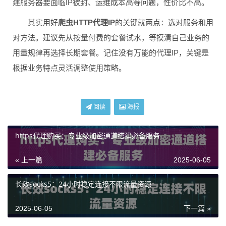
建服务器要面临IP被封、运维成本高等问题，性价比不高。
其实用好
爬虫HTTP代理IP
的关键就两点：选对服务和用
对方法。建议先从按量付费的套餐试水，等摸清自己业务的
用量规律再选择长期套餐。记住没有万能的代理IP，关键是
根据业务特点灵活调整使用策略。
阅读
海报
https代理购买：专业级加密通道搭建必备服务
« 上一篇
2025-06-05
长效socks5：24小时稳定连接不限流量资源
2025-06-05
下一篇 »