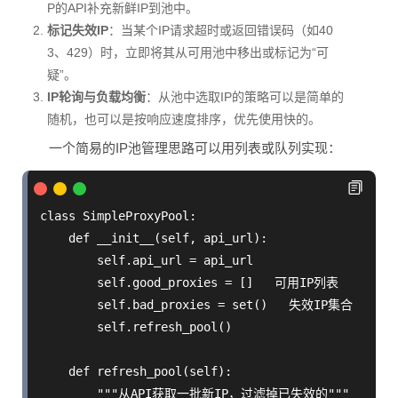
P的API补充新鲜IP到池中。
标记失效IP
：当某个IP请求超时或返回错误码（如40
3、429）时，立即将其从可用池中移出或标记为“可
疑”。
IP轮询与负载均衡
：从池中选取IP的策略可以是简单的
随机，也可以是按响应速度排序，优先使用快的。
一个简易的IP池管理思路可以用列表或队列实现：
class SimpleProxyPool:

    def __init__(self, api_url):

        self.api_url = api_url

        self.good_proxies = []   可用IP列表

        self.bad_proxies = set()   失效IP集合

        self.refresh_pool()

    def refresh_pool(self):

        """从API获取一批新IP，过滤掉已失效的"""
