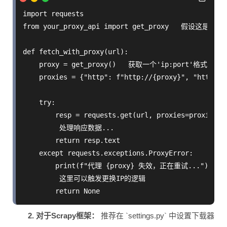
import requests

from your_proxy_api import get_proxy   假设这是
def fetch_with_proxy(url):

    proxy = get_proxy()   获取一个'ip:port'格式的字符
    proxies = {"http": f"http://{proxy}", "https": 
    try:

        resp = requests.get(url, proxies=proxies
         处理响应数据...

        return resp.text

    except requests.exceptions.ProxyError:

        print(f"代理 {proxy} 失效，正在重试...")

         这里可以触发更换IP的逻辑

2. 对于Scrapy框架：
推荐在 `settings.py` 中设置下载器