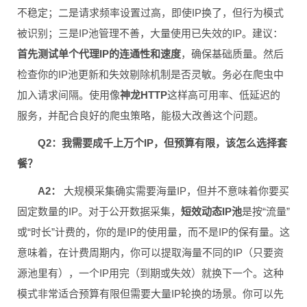
不稳定；二是请求频率设置过高，即使IP换了，但行为模式
被识别；三是IP池管理不善，大量使用已失效的IP。建议：
首先测试单个代理IP的连通性和速度
，确保基础质量。然后
检查你的IP池更新和失效剔除机制是否灵敏。务必在爬虫中
加入请求间隔。使用像
神龙HTTP
这样高可用率、低延迟的
服务，并配合良好的爬虫策略，能极大改善这个问题。
Q2：我需要成千上万个IP，但预算有限，该怎么选择套
餐？
A2：
大规模采集确实需要海量IP，但并不意味着你要买
固定数量的IP。对于公开数据采集，
短效动态IP池
是按“流量”
或“时长”计费的，你的是IP的使用量，而不是IP的保有量。这
意味着，在计费周期内，你可以提取海量不同的IP（只要资
源池里有），一个IP用完（到期或失效）就换下一个。这种
模式非常适合预算有限但需要大量IP轮换的场景。你可以先