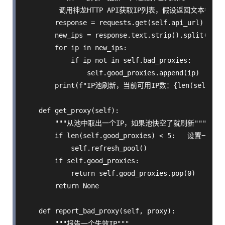
         调用神龙HTTP API获取IP列表，假设返回文本每行一个
        response = requests.get(self.api_url)

        new_ips = response.text.strip().split('')

        for ip in new_ips:

            if ip not in self.bad_proxies:

                self.good_proxies.append(ip)

        print(f"IP池刷新，当前可用IP数：{len(self.good_
    def get_proxy(self):

        """从池中取出一个IP，如果池快空了就刷新"""

        if len(self.good_proxies) < 5:   设置一个阈
            self.refresh_pool()

        if self.good_proxies:

            return self.good_proxies.pop(0)   从
        return None

    def report_bad_proxy(self, proxy):

        """报告一个失效IP"""
