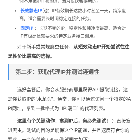
你不用担心IP被ban，因为很快会换新的。
长效静态IP
池
：IP有效期长达数小时甚至一天，纯净度
高，适合需要长时间稳定连接的任务。
固定IP
：长期不变的IP，稳定性和纯净度最高，适合对
IP有极高信赖要求的特定业务接口调用。
对于新手或常规爬虫任务，
从短效动态IP开始尝试往往
是性价比最高的选择
。
第二步：获取代理IP并测试连通性
选好套餐后，你会从服务商那里获得API提取链接。这
是你获取IP的“水龙头”。通常，你可以通过访问一个特定的A
PI网址，拿到一批格式为 `IP:端口` 的代理列表。
这里有个关键动作：拿到IP后，务必先测试！
别直接塞
进爬虫。测试的目的是确保这个IP能通，并且速度符合你的
要求。一个简单的Python测试脚本如下：