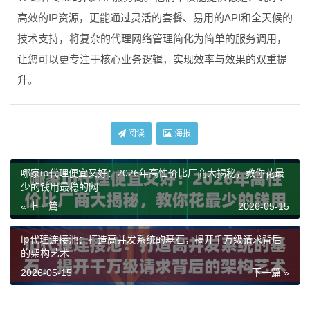
高效的IP资源，更能通过灵活的套餐、易用的API和全天候的
技术支持，将复杂的代理网络管理简化为简单的服务调用，
让您可以更专注于核心业务逻辑，实现效率与效果的双重提
升。
阅读
海报
哪家ip代理便宜又好：2026年高性价比厂商大揭秘，教你花最
少的钱用最稳的网
« 上一篇
2026-05-15
ip代理连接池：打造高并发系统的基石，揭开千万级请求背后
的架构艺术
2026-05-15
下一篇 »