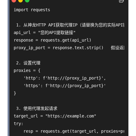
import requests

 1. 从神龙HTTP API获取代理IP（请替换为您的实际API链接和
api_url = "您的API提取链接"

response = requests.get(api_url)

proxy_ip_port = response.text.strip()   假设返回格式
 2. 设置代理

proxies = {

    'http': f'http://{proxy_ip_port}',

    'https': f'http://{proxy_ip_port}'

}

 3. 使用代理发起请求

target_url = "https://example.com"

try:

    resp = requests.get(target_url, proxies=proxies