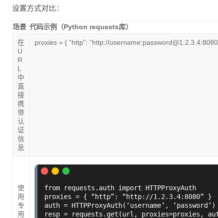
设置方式对比：
场景
代码示例（Python requests库）
在
proxies = { “http”: “http://username:password@1.2.3.4:8080
U
R
L
中
直
接
携
带
认
证
信
息
使
from requests.auth import HTTPProxyAuth

用
proxies = { “http”: “http://1.2.3.4:8080” }

专
auth = HTTPProxyAuth(‘username’, ‘password’)

用