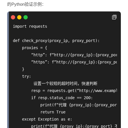
的Python验证示例：
import requests

def check_proxy(proxy_ip, proxy_port):

    proxies = {

        “http”: f“http://{proxy_ip}:{proxy_port}”,

        “https”: f“http://{proxy_ip}:{proxy_port}”

    }

    try:

         设置一个较短的超时时间，快速判断

        resp = requests.get(“http://www.example.co
        if resp.status_code == 200:

            print(f“代理 {proxy_ip}:{proxy_port} 可
            return True

    except Exception as e:

        print(f“代理 {proxy_ip}:{proxy_port} 不可