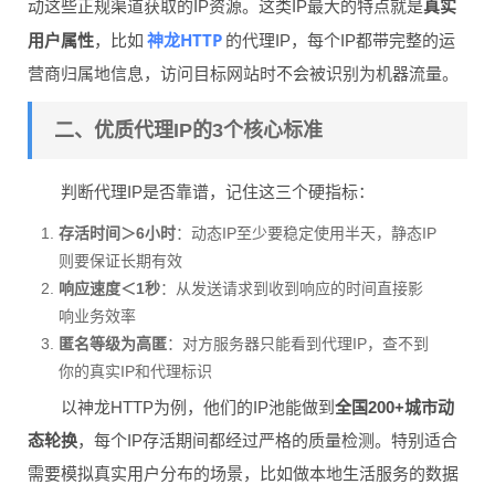
动这些正规渠道获取的IP资源。这类IP最大的特点就是
真实
神龙HTTP
用户属性
，比如
的代理IP，每个IP都带完整的运
营商归属地信息，访问目标网站时不会被识别为机器流量。
二、优质代理IP的3个核心标准
判断代理IP是否靠谱，记住这三个硬指标：
存活时间＞6小时
：动态IP至少要稳定使用半天，静态IP
则要保证长期有效
响应速度＜1秒
：从发送请求到收到响应的时间直接影
响业务效率
匿名等级为高匿
：对方服务器只能看到代理IP，查不到
你的真实IP和代理标识
以神龙HTTP为例，他们的IP池能做到
全国200+城市动
态轮换
，每个IP存活期间都经过严格的质量检测。特别适合
需要模拟真实用户分布的场景，比如做本地生活服务的数据