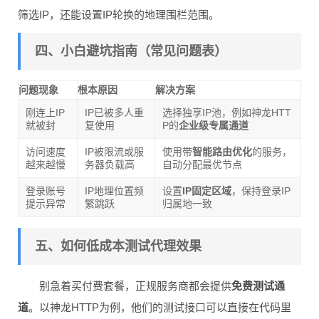
筛选IP，还能设置IP轮换的地理围栏范围。
四、小白避坑指南（常见问题表）
问题现象
根本原因
解决方案
刚连上IP
IP已被多人重
选择独享IP池，例如神龙HTT
就被封
复使用
P的
企业级专属通道
访问速度
IP被限流或服
使用带
智能路由优化
的服务，
越来越慢
务器负载高
自动分配最优节点
登录账号
IP地理位置频
设置
IP固定区域
，保持登录IP
提示异常
繁跳跃
归属地一致
五、如何低成本测试代理效果
别急着买付费套餐，正规服务商都会提供
免费测试通
道
。以神龙HTTP为例，他们的测试接口可以直接在代码里