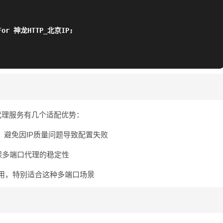
d-For 神龙HTTP_北京IP;
代理服务有几个适配优势：
，避免因IP质量问题导致配置失败
确保多端口代理的稳定性
用，特别适合这种多端口场景