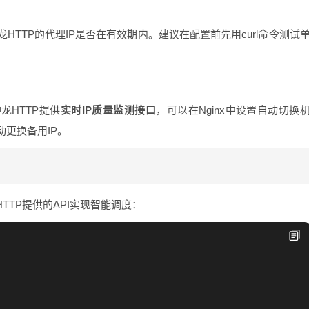
TTP的代理IP是否在有效期内。建议在配置前先用curl命令测试
龙HTTP提供
实时IP质量监测接口
，可以在Nginx中设置自动切换
更换备用IP。
TTP提供的API实现智能调度：