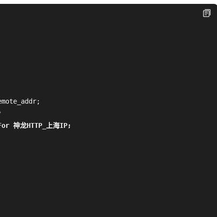
mote_addr;



d-For 神龙HTTP_上海IP;