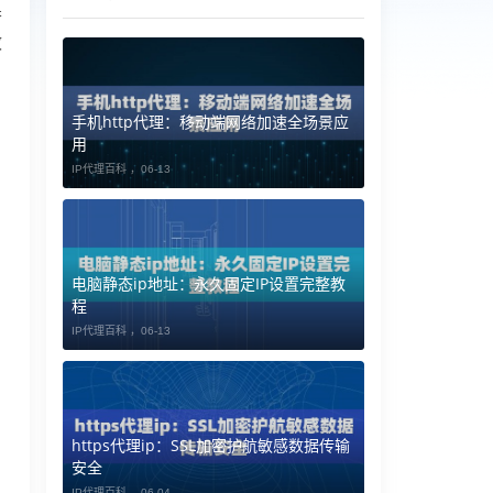
果
效
手机http代理：移动端网络加速全场景应
用
IP代理百科 ，
06-13
电脑静态ip地址：永久固定IP设置完整教
程
IP代理百科 ，
06-13
https代理ip：SSL加密护航敏感数据传输
安全
IP代理百科 ，
06-04