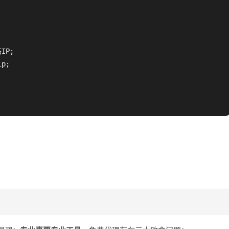
IP;

p;
