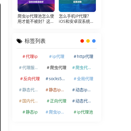
爬虫ip代理池怎么使
怎么手机IP代理？
用才能不被封？这份
iOS和安卓双系统设
攻略请收好
置攻略
标签列表
代理ip
ip代理
http代理
代理服务器
爬虫代理
爬虫代理ip
反向代理
socks5代理
全局代理
静态代理ip
静态ip代理
动态ip代理
国内代理ip
正向代理
动态代理ip
静态ip
爬虫ip代理
ip代理池