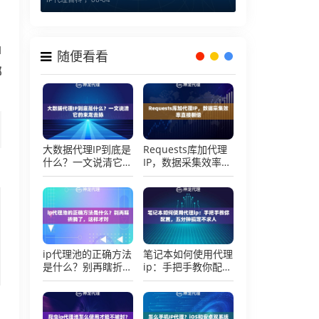
I
随便看看
绑
大数据代理IP到底是
Requests库加代理
什么？一文说清它的
IP，数据采集效率直
来龙去脉
接翻倍
ip代理池的正确方法
笔记本如何使用代理
是什么？别再瞎折腾
ip：手把手教你配
了，这样才对
置，五分钟搞定不求
人