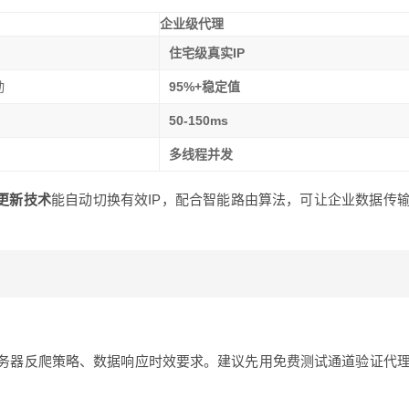
企业级代理
住宅级真实IP
动
95%+稳定值
s
50-150ms
多线程并发
时更新技术
能自动切换有效IP，配合智能路由算法，可让企业数据传
务器反爬策略、数据响应时效要求。建议先用免费测试通道验证代