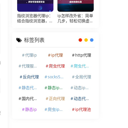
指纹浏览器代理ip：
ip怎样改外省：简单
结合指纹浏览器，多
几步，轻松切换虚拟
账号管理更安全
地理位置
标签列表
代理ip
ip代理
http代理
输
代理服务器
爬虫代理
爬虫代理ip
反向代理
socks5代理
全局代理
静态代理ip
静态ip代理
动态ip代理
国内代理ip
正向代理
动态代理ip
静态ip
爬虫ip代理
ip代理池
理