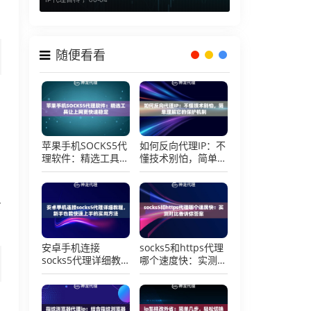
随便看看
苹果手机SOCKS5代
如何反向代理IP：不
理软件：精选工具让
懂技术别怕，简单理
上网更快速稳定
解它的保护机制
百
安卓手机连接
socks5和https代理
socks5代理详细教
哪个速度快：实测对
程，新手也能快速上
比告诉你答案
手的实用方法