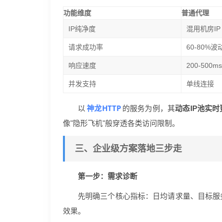
功能维度
普通代理
IP纯净度
混用机房IP
请求成功率
60-80%波
响应速度
200-500m
并发支持
单线连接
神龙HTTP
以
的服务为例，其
动态IP池实
像"隐形飞机"般穿透各类访问限制。
三、企业级方案落地三步走
第一步：需求诊断
先明确三个核心指标：日均请求量、目标服
效果。