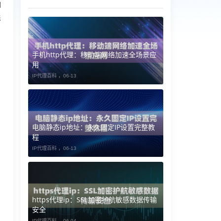
响
形
手机http代理：移动端网络加速全场景应
用
IP代理百科 ，
06-13
电脑静态ip地址：永久固定IP设置完整教
程
IP代理百科 ，
06-13
https代理ip：SSL加密护航敏感数据传输
安全
IP代理百科 ，
06-04