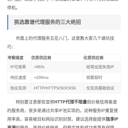
停机。
挑选靠谱代理服务的三大绝招
市面上的代理服务五花八门，这里教大家几个避坑技
巧：
考察维度
优质供应商
劣质供应商
IP可用率
>95%
经常出现失效IP
响应速度
<200ms
频繁超时
协议支持
HTTP/HTTPS/SOCKS5
仅支持基础协议
特别要注意那些宣称
HTTP代理不限量
但价格低得离谱
的服务商，很多是通过共享IP池实现的。这种服务IP重复使
用率高，容易被目标网站识别封禁。建议选择能提供
独享IP
资源
的服务，虽然价格稍高，但稳定性和成功率更有保障。