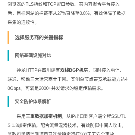
浏览器的TLS指纹和TCP窗口参数。某内容聚合平台接入
后，目标网站的拦截率从27%直降至0.8%，有效保障了数据
采集的连续性。
选择服务商的关键指标
网络基础设施对比
神龙HTTP在四川建有
双线BGP机房
，同时接入电信、
联通、移动三大运营商骨干网。实测单节点带宽承载能力达4
0Gbps，可满足2000+并发请求的稳定传输需求。
安全防护体系解析
采用
三重数据加密机制
，从IP出口到客户端全程SSL/TL
S 1.3加密传输。配合流量混淆技术，有效防御中间人攻击，
某政府舆情监测项目已连续稳定运行900天无安全事故。