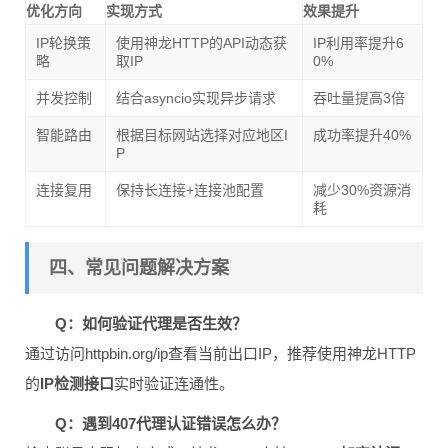
优化方向
实现方式
效果提升
IP轮换策
使用神龙HTTP的API动态获
IP利用率提升6
略
取IP
0%
并发控制
结合asyncio实现异步请求
吞吐量提高3倍
智能路由
根据目标网站选择对应地区I
成功率提升40%
P
连接复用
保持长连接+连接池配置
减少30%资源消
耗
四、常见问题解决方案
Q：如何验证代理是否生效？
通过访问httpbin.org/ip查看当前出口IP，推荐使用神龙HTTP
的
IP检测接口
实时验证连通性。
Q：遇到407代理认证错误怎么办？