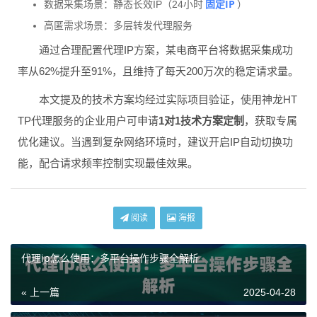
固定IP
数据采集场景：静态长效IP（24小时
）
高匿需求场景：多层转发代理服务
通过合理配置代理IP方案，某电商平台将数据采集成功
率从62%提升至91%，且维持了每天200万次的稳定请求量。
本文提及的技术方案均经过实际项目验证，使用神龙HT
TP代理服务的企业用户可申请
1对1技术方案定制
，获取专属
优化建议。当遇到复杂网络环境时，建议开启IP自动切换功
能，配合请求频率控制实现最佳效果。
阅读
海报
代理ip怎么使用：多平台操作步骤全解析
« 上一篇
2025-04-28