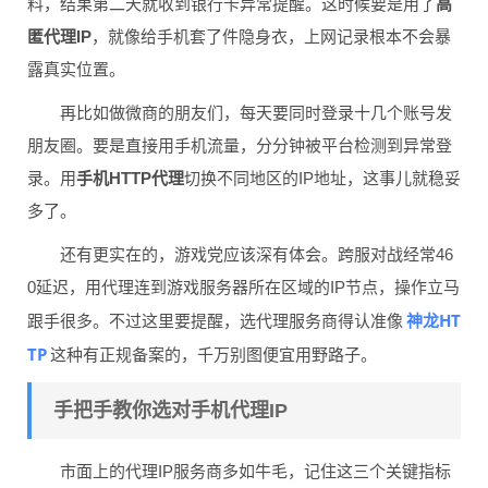
料，结果第二天就收到银行卡异常提醒。这时候要是用了
高
匿代理IP
，就像给手机套了件隐身衣，上网记录根本不会暴
露真实位置。
再比如做微商的朋友们，每天要同时登录十几个账号发
朋友圈。要是直接用手机流量，分分钟被平台检测到异常登
录。用
手机HTTP代理
切换不同地区的IP地址，这事儿就稳妥
多了。
还有更实在的，游戏党应该深有体会。跨服对战经常46
0延迟，用代理连到游戏服务器所在区域的IP节点，操作立马
神龙HT
跟手很多。不过这里要提醒，选代理服务商得认准像
TP
这种有正规备案的，千万别图便宜用野路子。
手把手教你选对手机代理IP
市面上的代理IP服务商多如牛毛，记住这三个关键指标