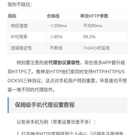
保你不踩坑：
指标
合格线
神龙HTTP参数
响应速度
＜200ms
平均80ms
IP可用率
＞95%
99.2%
连接稳定性
不断线
7×24小时监测
特别要注意的是
代理协议兼容性
，现在很多APP都升级
到HTTPS了。像神龙HTTP他们家同时支持HTTP/HTTPS/S
OCKS5三种协议，这点对手机用户特别重要，毕竟谁也不想
装一堆不同的代理软件。
保姆级手机代理设置教程
以安卓手机为例（苹果设置也差不多）：
1. 打开神龙HTTP官网找到个人中心（记得先注册领免