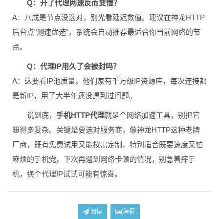
Q：开了代理网速反而变慢？
A：八成是节点没选对，别光看延迟数值。建议在神龙HTTP
后台点"测速优选"，系统会自动推荐最适合你当前网络的节
点。
Q：代理IP用久了会被封吗？
A：这要看IP池质量。他们家有千万级IP资源库，每次连接都
是新IP，用了大半年还没遇到过问题。
说到底，
手机HTTP代理
就是个网络加速工具，别把它
想得多复杂。关键是要选对服务商，像神龙HTTP这种老牌
厂商，既有免费试用又能按需定制，特别适合既要速度又怕
麻烦的手机党。下次再遇到网络卡顿的情况，别急着摔手
机，换个代理IP试试可能有惊喜。
阅读
海报