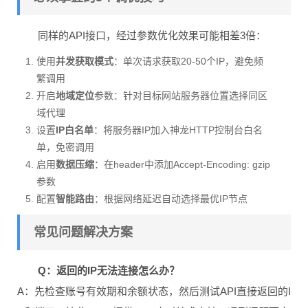
同样的API接口，经过参数优化效果可能相差3倍：
使用
并发获取模式
：单次请求获取20-50个IP，避免频
繁调用
开启
地域定位
参数：针对目标网站服务器位置选择同区
域代理
设置
IP白名单
：将服务器IP加入神龙HTTP控制台白名
单，免密调用
启用
数据压缩
：在header中添加Accept-Encoding: gzip
参数
配置
智能路由
：根据网络延迟自动选择最优IP节点
常见问题解决方案
Q：返回的IP无法连接怎么办？
A：先检查账号有效期和余额状态，然后测试API直接返回的I