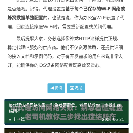
是否通畅。记得，代理设置是
基于每个已保存的Wi-Fi网络或
蜂窝数据单独配置
的。也就是说，你为办公室Wi-Fi设置了代
理，回家连接家庭Wi-Fi时，需要重新配置或关闭代理。
最后提醒大家，务必选择像
神龙HTTP
这样提供正规、
稳定代理IP服务的供应商。他们不仅资源优质，还提供详细
的接入文档和示例代码，对于有开发需求的用户来说非常友
好，能确保你的iOS设备网络配置既高效又省心。
阅读
海报
ip代理访问网络失败：别急着砸键盘，老司机教你三步找出症
结所在
« 上一篇
2026-05-21