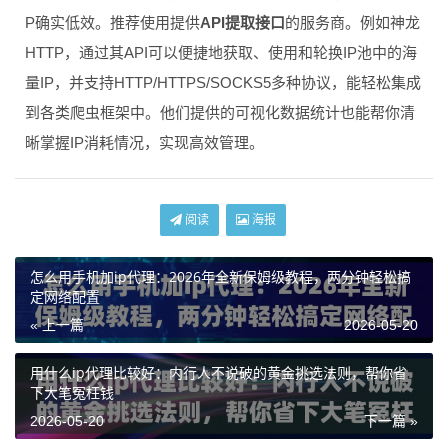
P确实低效。推荐使用提供
API提取接口
的服务商。例如神龙
HTTP，通过其API可以便捷地获取、使用和轮换IP池中的海
量IP，并支持HTTP/HTTPS/SOCKS5多种协议，能轻松集成
到各类爬虫框架中。他们提供的可视化数据统计也能帮你清
晰掌握IP消耗情况，实现高效管理。
阅读
海报
怎么用手机加ip代理：2026年全新保姆级教程，两分钟轻松搞
定网络配置
« 上一篇
2026-05-20
用什么ip代理比较好：内行人不说破的黄金挑选法则，帮你省
下大笔冤枉钱
2026-05-20
下一篇 »