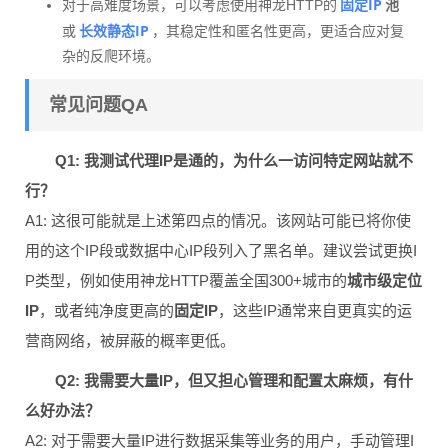
固定IP
对于高难度场景，可以考虑使用神龙HTTP的
池
长效静态IP
或
，其稳定性和匿名性更高，更适合应对复
杂的反爬环境。
常见问题QA
Q1: 我测试代理IP是通的，为什么一访问特定网站就不
行？
A1: 这很可能就是上述第四点的情况。该网站可能已将你使
用的这个IP段或数据中心IP段列入了黑名单。建议尝试更换I
P类型，例如使用神龙HTTP覆盖全国300+城市的
城市级定位
IP
，或者纯净度更高的
固定IP
，这些IP通常来自更真实的运
营商网络，被屏蔽的概率更低。
Q2: 我需要大量IP，但又担心管理和配置太麻烦，有什
么好办法？
A2: 对于需要大量IP进行数据采集等业务的用户，手动管理I