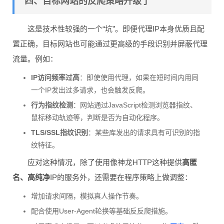
四、目标网站的反爬策略升级了
这是技术性较强的一个“坑”。即便代理IP本身优质且配
置正确，目标网站也可能通过更高级的手段识别并屏蔽代理
流量。例如：
IP访问频率过高
：即使使用代理，如果在短时间内用同
一个IP发出过多请求，也会触发反爬。
行为指纹检测
：网站通过JavaScript检测浏览器指纹、
鼠标移动轨迹等，判断是否为自动化程序。
TLS/SSL指纹识别
：某些库发出的请求具有可识别的指
纹特征。
应对这种情况，除了使用像神龙HTTP这种提供
高匿
名、高纯净
IP的服务外，还需要在程序策略上做调整：
增加请求间隔，模拟真人操作节奏。
配合使用User-Agent轮换等基础反反爬措施。