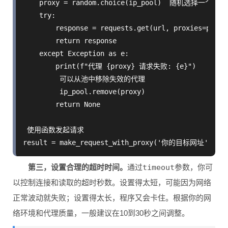
    proxy = random.choice(ip_pool)  随机选择一个代理

    try:

        response = requests.get(url, proxies=proxy,
        return response

    except Exception as e:

        print(f"代理 {proxy} 请求失败: {e}")

         可以从池中移除失效的代理

         ip_pool.remove(proxy)

        return None

 使用函数发起请求

第三，设置合理的超时时间。
通过
timeout
参数，你可
以控制连接和读取的超时秒数。设置得太短，可能因为网络
正常波动就失败；设置得太长，程序又会卡住。根据你的网
络环境和代理质量，一般建议在10到30秒之间调整。