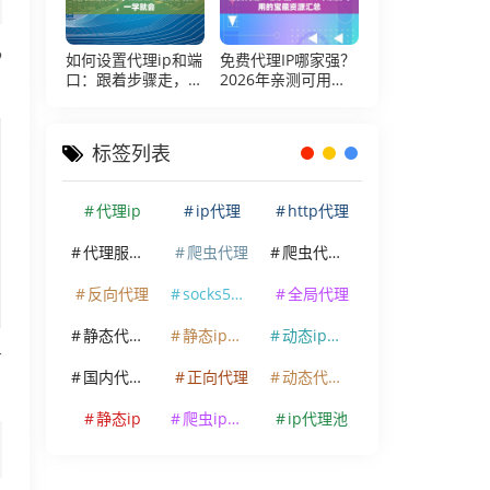
P
如何设置代理ip和端
免费代理IP哪家强？
口：跟着步骤走，一
2026年亲测可用的
学就会
宝藏资源汇总
标签列表
代理ip
ip代理
http代理
代理服务器
爬虫代理
爬虫代理ip
反向代理
socks5代理
全局代理
静态代理ip
静态ip代理
动态ip代理
万
国内代理ip
正向代理
动态代理ip
静态ip
爬虫ip代理
ip代理池