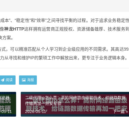
成本”、“稳定性”和“效率”之间寻找平衡的过程。对于追求业务稳定
像
神龙HTTP
这样拥有运营商正规授权、资源储备雄厚、技术服务
决方案。
费方式，可以精准匹配从个人学习到企业级应用的不同需求。其高达99
力从寻找和维护IP的繁琐工作中解放出来，更专注于业务逻辑本身
阅读
海报
浏览器
二级代理ip怎么弄：高阶网络路由级联技术，给链路数据
传输再加一把安全锁
-05-11
2026-05-11
下一篇 »