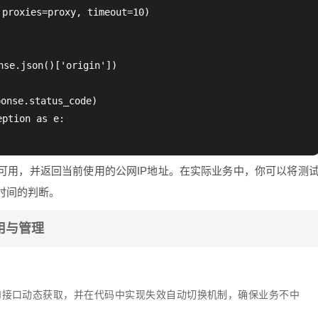
proxies=proxy, timeout=10)

e.json()['origin'])

se.status_code)

ption as e:

可用，并返回当前使用的公网IP地址。在实际业务中，你可以将测
时间的判断。
用与管理
。
PI接口动态获取，并在代码中实现失效自动切换机制，确保业务不中