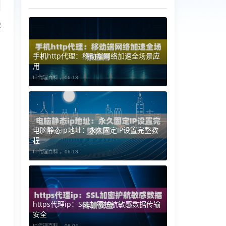
程
手机http代理：移动端网络加速全场景应
用
IP代理百科 ，
06-13
电脑静态ip地址：永久固定IP设置完整教
程
IP代理百科 ，
06-13
https代理ip：SSL加密护航敏感数据传输
安全
IP代理百科 ，
06-04