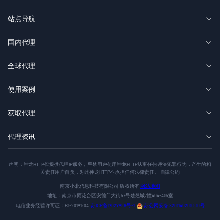
站点导航
国内代理
全球代理
使用案例
获取代理
代理资讯
声明：神龙HTTP仅提供代理IP服务；严禁用户使用神龙HTTP从事任何违法犯罪行为，产生的相
关责任用户自负，对此神龙HTTP不承担任何法律责任。 自律公约
南京小北信息科技有限公司 版权所有
网站地图
地址：南京市雨花台区安德门大街57号楚翘城7幢404-405室
苏ICP备19029958号-1
苏公网安备 32011402010510号
电信业务经营许可证：B1-20191204