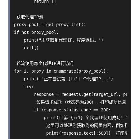
        return []

 获取代理IP池

proxy_pool = get_proxy_list()

if not proxy_pool:

    print("未获取到代理IP，程序退出。")

    exit()

 轮流使用每个代理IP进行访问

for i, proxy in enumerate(proxy_pool):

    print(f"正在尝试第 {i+1} 个代理IP...")

    try:

        response = requests.get(target_url, prox
         如果请求成功（状态码为200），打印成功信息

        if response.status_code == 200:

            print(f"第 {i+1} 个代理IP使用成功！")

             这里可以处理你获取到的网页内容，例如打印标题
             print(response.text[:500])  打印前5