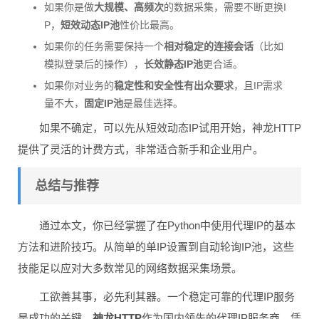
如果你是做
大规模、高频次
的数据采集，需要不断更换I
P，
短效动态IP池
性价比最高。
如果你的任务需要保持一个
相对稳定的连接会话
（比如
模拟登录后的操作），
长效静态IP池
更合适。
如果你对业务的
稳定性和安全性有出众要求
，且IP需求
量不大，
固定IP池
是最佳选择。
如果不确定，可以先从短效动态IP试用开始，神龙HTTP
提供了灵活的计费方式，非常适合新手和企业用户。
总结与推荐
通过本文，你已经掌握了在Python中使用代理IP的基本
方法和进阶技巧。从简单的单IP设置到自动轮询IP池，这些
技能足以应对大多数常见的网络数据采集场景。
工欲善其事，必先利其器。一个稳定可靠的代理IP服务
是成功的关键。
神龙HTTP
作为国内领先的代理IP服务商，凭