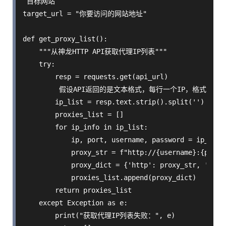
 目标网站

target_url = "你要访问的网站地址"

def get_proxy_list():

    """从神龙HTTP API获取代理IP列表"""

    try:

        resp = requests.get(api_url)

         假设API返回的是文本格式，每行一个IP，格式为 IP
        ip_list = resp.text.strip().split('')

        proxies_list = []

        for ip_info in ip_list:

            ip, port, username, password = ip_info.
            proxy_str = f"http://{username}:{passwo
            proxy_dict = {'http': proxy_str, 'https
            proxies_list.append(proxy_dict)

        return proxies_list

    except Exception as e:

        print("获取代理IP列表失败：", e)
