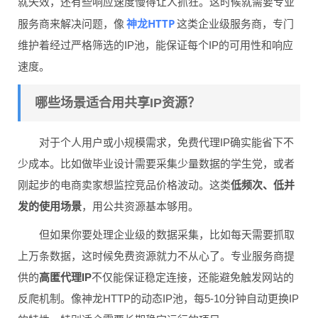
就失效，还有些响应速度慢得让人抓狂。这时候就需要专业
神龙HTTP
服务商来解决问题，像
这类企业级服务商，专门
维护着经过严格筛选的IP池，能保证每个IP的可用性和响应
速度。
哪些场景适合用共享IP资源？
对于个人用户或小规模需求，免费代理IP确实能省下不
少成本。比如做毕业设计需要采集少量数据的学生党，或者
刚起步的电商卖家想监控竞品价格波动。这类
低频次、低并
发的使用场景
，用公共资源基本够用。
但如果你要处理企业级的数据采集，比如每天需要抓取
上万条数据，这时候免费资源就力不从心了。专业服务商提
供的
高匿代理IP
不仅能保证稳定连接，还能避免触发网站的
反爬机制。像神龙HTTP的动态IP池，每5-10分钟自动更换IP