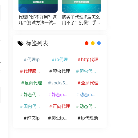
代理IP好不好用？这
购买了代理IP后怎么
几个测试方法一试便
用不了：别慌！手把
知真假
手教你排查
H
L
标签列表
代理ip
ip代理
http代理
认
换
代理服务器
爬虫代理
爬虫代理ip
反向代理
socks5代理
全局代理
静态代理ip
静态ip代理
动态ip代理
国内代理ip
正向代理
动态代理ip
静态ip
爬虫ip代理
ip代理池