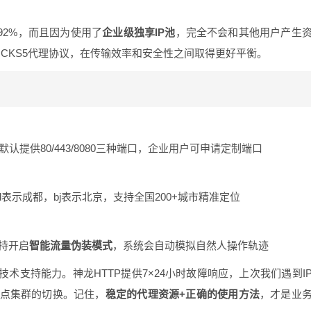
92%，而且因为使用了
企业级独享IP池
，完全不会和其他用户产生
CKS5代理协议，在传输效率和安全性之间取得更好平衡。
认提供80/443/8080三种端口，企业用户可申请定制端口
如cd表示成都，bj表示北京，支持全国200+城市精准定位
支持开启
智能流量伪装模式
，系统会自动模拟自然人操作轨迹
术支持能力。神龙HTTP提供7×24小时故障响应，上次我们遇到I
节点集群的切换。记住，
稳定的代理资源+正确的使用方法
，才是业