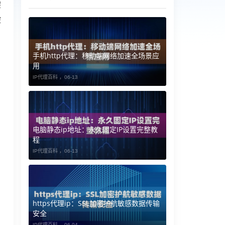
键
控
手机http代理：移动端网络加速全场景应
用
IP代理百科 ，
06-13
电脑静态ip地址：永久固定IP设置完整教
程
IP代理百科 ，
06-13
https代理ip：SSL加密护航敏感数据传输
安全
IP代理百科 ，
06-04