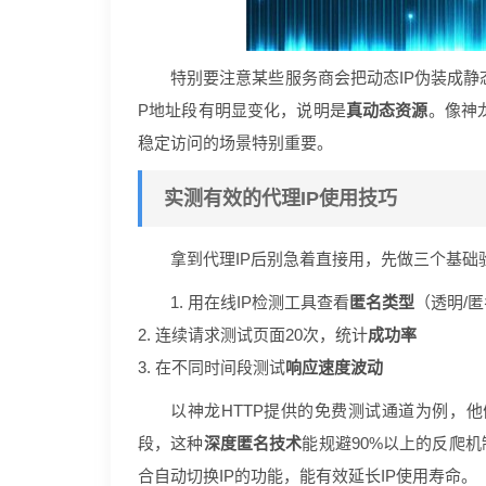
特别要注意某些服务商会把动态IP伪装成静
P地址段有明显变化，说明是
真动态资源
。像神
稳定访问的场景特别重要。
实测有效的代理IP使用技巧
拿到代理IP后别急着直接用，先做三个基础
1. 用在线IP检测工具查看
匿名类型
（透明/匿
2. 连续请求测试页面20次，统计
成功率
3. 在不同时间段测试
响应速度波动
以神龙HTTP提供的免费测试通道为例，他们的
段，这种
深度匿名技术
能规避90%以上的反爬机
合自动切换IP的功能，能有效延长IP使用寿命。