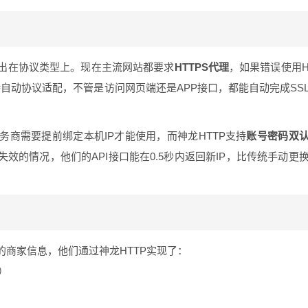
出在协议类型上。现在主流网站都要求
HTTPS代理
，如果错误使用
持自动协议适配，不管是访问网页端还是APP接口，都能自动完成SS
商需要提前绑定本机IP才能使用，而神龙HTTP支持
账号密码双
效的情况，他们的API接口能在0.5秒内返回新IP，比传统手动更
商家信息，他们通过神龙HTTP实现了：
）