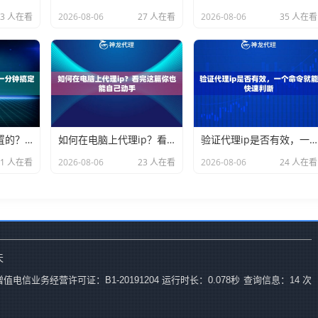
33 人在看
2026-08-06
27 人在看
2026-08-06
35 人在看
手机代理ip怎么设置的？一分钟搞定不废话
如何在电脑上代理ip？看完这篇你也能自己动手
验证代理ip是否有效，一个命令就能快速判断
31 人在看
2026-08-06
23 人在看
2026-08-06
24 人在看
天
增值电信业务经营许可证：B1-20191204
运行时长：0.078秒
查询信息：14 次