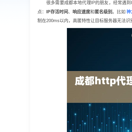
很多需要成都本地代理IP的朋友，经常遇到
神
点：
IP存活时间
、
响应速度
和
匿名级别
。比如
制在200ms以内，高匿特性让目标服务器无法