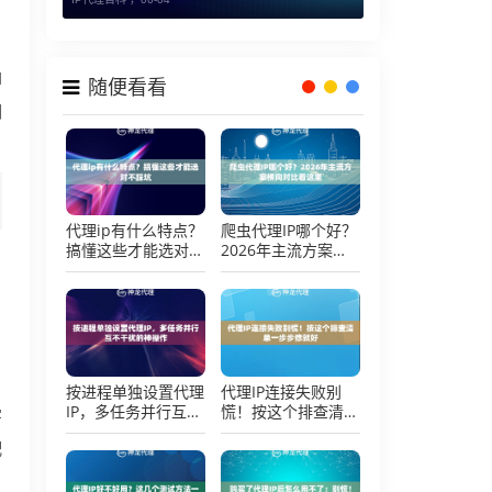
I
随便看看
期
代理ip有什么特点？
爬虫代理IP哪个好？
搞懂这些才能选对不
2026年主流方案横
踩坑
向对比看这里
按进程单独设置代理
代理IP连接失败别
IP，多任务并行互不
慌！按这个排查清单
字
干扰的神操作
一步步修就好
配