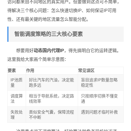
访问都来自不同地区的真实用户。但要做到这点可不简单，
得解决三个核心问题：怎么快速切换IP、如何保证IP可用
性、还有最关键的地区流量怎么智能分配。
智能调度策略的三大核心要素
想要用好
动态国内代理IP
，得先搞明白它的运转逻辑。
这里我给大家画个简单示意图：
要素
作用
常见误区
IP池质
好比汽车的汽油，决定能
盲目追求IP数量忽略
量
跑多远
稳定性
调度算
相当于导航系统，决定路
只按顺序切换不懂变
法
线效率
通
失败处
类似安全气囊，保障流程
遇到问题才临时补救
理
不中断