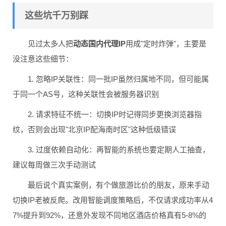
这些坑千万别踩
见过太多人把
动态国内代理IP
用成"定时炸弹"，主要是
没注意这些细节：
1. 忽略IP关联性：同一批IP虽然归属地不同，但可能属
于同一个AS号，这种关联性会被服务器识别
2. 请求特征不统一：切换IP时记得同步更换浏览器指
纹，否则会出现"北京IP配海南时区"这种低级错误
3. 过度依赖自动化：再智能的系统也要定期人工抽查，
建议每周做三次手动测试
最后说个真实案例，有个做旅游比价的朋友，原来手动
切换IP老被反爬。改用智能调度策略后，不仅请求成功率从4
7%提升到92%，还意外发现不同地区酒店价格真有5-8%的