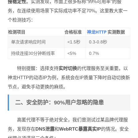
接稳定性
。实测发现，市面上很多标称"99%可用率"的服
务，在连续使用场景下实际成功率不足70%。这里教大家一
个检测技巧：
神龙HTTP
检测项目
合格标准
实测数据
单次请求响应时间
<1.5秒
0.3-0.8秒
持续连接30分钟断线率
<5%
0.7%
特别提醒：选择支持
实时切换
的代理服务至关重要。以
神龙HTTP的动态IP为例，系统会在IP质量下降时自动切换新
节点，避免手动更换的麻烦。
二、安全防护：90%用户忽略的隐患
高匿代理不等于绝对安全，我们曾测试过某品牌代理服
务，发现存在
DNS泄露
和
WebRTC暴露真实IP
的情况。安全