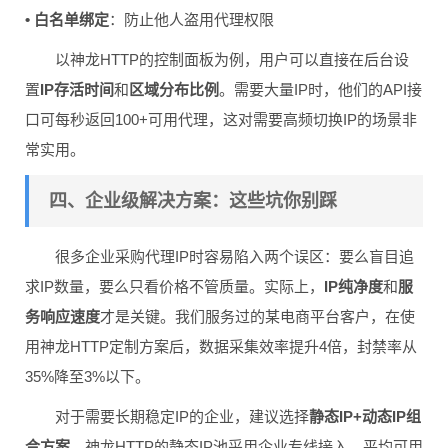
• 白名单绑定
：防止他人盗用代理权限
以神龙HTTP的控制面板为例，用户可以直接在后台设
置
IP存活时间
和
区域分布比例
。需要大量IP时，他们的API接
口可每秒返回100+可用代理，这对需要高频切换IP的场景非
常实用。
四、企业级解决方案：这些坑你别踩
很多企业采购代理IP时容易陷入两个误区：要么盲目追
求IP数量，要么只看价格不管质量。实际上，
IP纯净度
和
服
务响应速度
才是关键。我们服务过的某电商平台客户，在使
用神龙HTTP定制方案后，数据采集效率提升4倍，封禁率从
35%降至3%以下。
对于需要长期稳定IP的企业，建议选择
静态IP+动态IP组
合方案
。神龙HTTP的静态IP池采用企业专线接入，平均可用