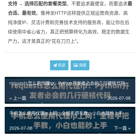
支持 → 选择匹配的套餐类型
。不要追求最便宜，而要追求
最
合适、最有效
。像神龙HTTP这样提供正规运营商资源、高
纯净度IP、灵活计费和完善技术支持的服务商，能让你在后
续使用中省心省力，真正把预算转化为高效、稳定的数据生
产力，这才是真正的“花在刀刃上”。
阅读
海报
requests怎么用代理ip：Python开发者必会的几行硬核代码
« 上一篇
2026-07-08
手机怎么使用代理ip上网：全程手把手教，小白也能秒上手
2026-07-08
下一篇 »