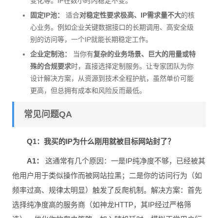
变化等。IP在数小时内稳定不变。
固定IP池：
适合
对稳定性要求极高、IP需求量不大
的核
心业务。例如企业关键数据接口的长期调用、高安全级
别的访问等，一个IP就能长期稳定工作。
企业定制池：
当你有
复杂的业务场景、巨大的用量或特
殊的合规要求
时，直接选择定制服务。让专家团队为你
设计解决方案，从资源到技术全程护航，虽然单价可能
更高，但总拥有成本和风险反而最低。
常见问题QA
Q1：我买的IP为什么刚用就被目标网站封了？
A1：
这通常有几个原因：一是IP纯净度不够，已经被其
他用户用于类似操作而被网站拉黑；二是你的访问行为（如
频率过高、规律太明显）触发了反爬机制。解决方案：首先
选择纯净度高的服务商（如神龙HTTP，其IP经过严格筛