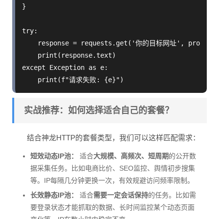
}

try:

    response = requests.get('你的目标网址', proxies=p
    print(response.text)

except Exception as e:

    print(f"请求失败: {e}")
实战推荐：如何选择适合自己的套餐？
结合神龙HTTP的套餐类型，我们可以这样匹配需求：
短效动态IP池：
适合
大规模、高频次、短周期
的公开数
据采集任务。比如电商比价、SEO监控、舆情初步搜集
等。IP每隔几分钟更换一次，有效规避访问频率限制。
长效静态IP池：
适合
需要一定会话保持
的任务。比如需
要登录状态才能抓取的数据、长时间监控某个动态页面