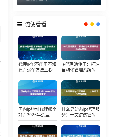
随便看看
自
匙
代理IP能不能用不知
IP代理池使用：打造
道？这个方法三秒钟
自动化管理系统的核
就给你答案
心思路
访
网
国内ip地址代理哪个
什么是动态ip代理服
好？2026年选型避
务：一文讲透它的工
坑指南来了
作原理
状