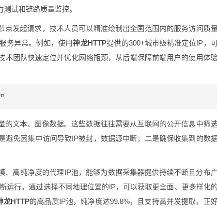
力测试和链路质量监控。
P节点发起请求，技术人员可以精准绘制出全国范围内的服务访问质
服务异常。例如，使用
神龙HTTP
提供的300+城市级精准定位IP，
技术团队快速定位并优化网络瓶颈，从后端保障前端用户的使用体
”
质量的文本、图像数据。这些数据往往需要从互联网的公开信息中筛
是避免因集中访问导致IP被封，数据源中断；二是确保收集到的数
模、高纯净度的代理IP池，能够为数据采集器提供持续不断且分布
不间断运行。通过选择不同地理位置的IP，可以获取更全面、更多样化
神龙HTTP
的高品质IP池，纯净度达99.8%，且支持高并发提取，正
。