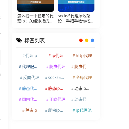
怎么找一个稳定的代
socks5代理ip池架
量
理ip：久经沙场的筛
设，手把手教你搭起
可
选心法
专属代理中转站
验
标签列表
代理ip
ip代理
http代理
代理服务器
爬虫代理
爬虫代理ip
选
反向代理
socks5代理
全局代理
据
静态代理ip
静态ip代理
动态ip代理
国内代理ip
正向代理
动态代理ip
广
静态ip
爬虫ip代理
ip代理池
的
好