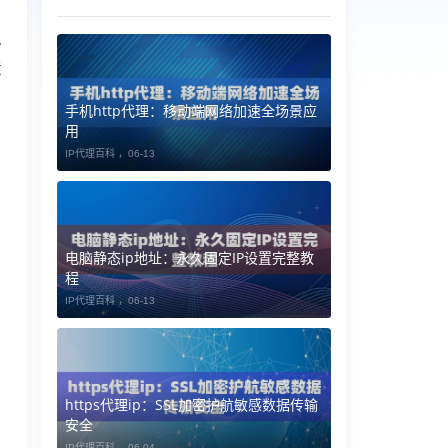
，
么
意
手机http代理：移动端网络加速全场景应
用
IP代理百科 ，
06-13
电脑静态ip地址：永久固定IP设置完整教
程
IP代理百科 ，
06-13
https代理ip：SSL加密护航敏感数据传输
安全
IP代理百科 ，
06-04