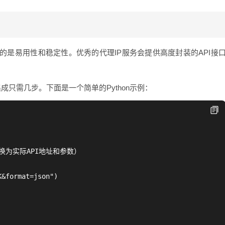
是易用性和稳定性。优秀的代理IP服务会提供高度封装的API接
成只需几步。下面是一个简单的Python示例：
换为实际API地址和参数）

&format=json")
