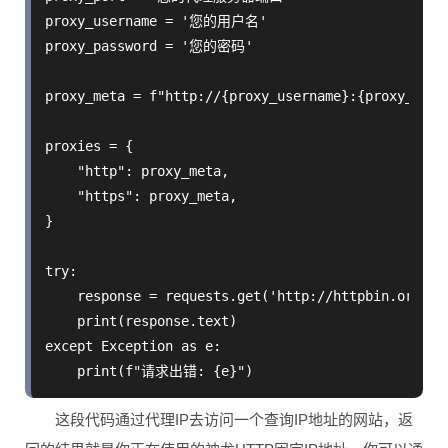
proxy_username = '您的用户名'

proxy_password = '您的密码'

proxy_meta = f"http://{proxy_username}:{proxy_pass
proxies = {

    "http": proxy_meta,

    "https": proxy_meta,

}

try:

    response = requests.get('http://httpbin.org/ip
    print(response.text)

except Exception as e:

这段代码通过代理IP去访问一个查询IP地址的网站，返