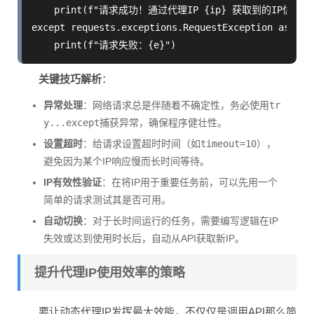
    print(f"请求成功！通过代理IP {ip} 获取到的IP信息是：{r
except requests.exceptions.RequestException as e:

关键技巧解析
：
异常处理
：网络请求总是伴随着不确定性，务必使用
tr
y...except
捕获异常，确保程序健壮性。
设置超时
：给请求设置超时时间（如
timeout=10
），
避免因为某个IP响应慢而长时间等待。
IP有效性验证
：在将IP用于重要任务前，可以先用一个
简单的请求测试其是否可用。
自动切换
：对于长时间运行的任务，需要编写逻辑在IP
失效或达到使用时长后，自动从API获取新IP。
提升代理IP使用效率的策略
要让动态代理IP发挥最大效能，不仅仅是调用API那么简