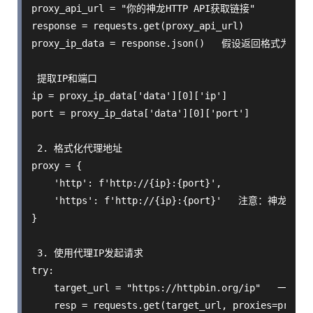
proxy_api_url = "你的神龙HTTP API获取链接"

response = requests.get(proxy_api_url)

proxy_ip_data = response.json()   假设返回格式为 {"code
 提取IP和端口

ip = proxy_ip_data['data'][0]['ip']

port = proxy_ip_data['data'][0]['port']

 2. 格式化代理地址

proxy = {

    'http': f'http://{ip}:{port}',

    'https': f'http://{ip}:{port}'   注意：
}

 3. 使用代理IP发起请求

try:

    target_url = "https://httpbin.org/ip"   一
    resp = requests.get(target_url, proxies=proxy, 