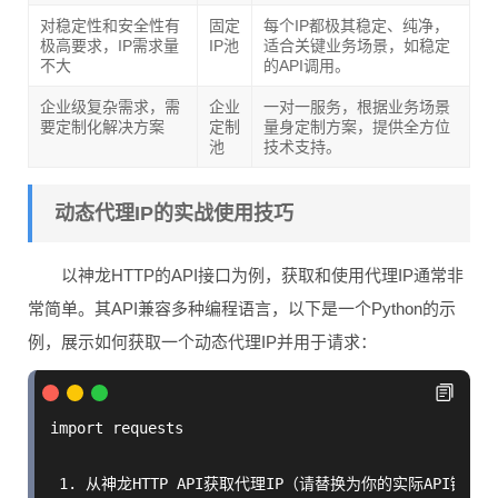
对稳定性和安全性有
固定
每个IP都极其稳定、纯净，
极高要求，IP需求量
IP池
适合关键业务场景，如稳定
不大
的API调用。
企业级复杂需求，需
企业
一对一服务，根据业务场景
要定制化解决方案
定制
量身定制方案，提供全方位
池
技术支持。
动态代理IP的实战使用技巧
以神龙HTTP的API接口为例，获取和使用代理IP通常非
常简单。其API兼容多种编程语言，以下是一个Python的示
例，展示如何获取一个动态代理IP并用于请求：
import requests

 1. 从神龙HTTP API获取代理IP（请替换为你的实际API链接和