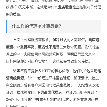
续运行3天无中断。这就是为什么
业务稳定性
直接取决于代理
IP的质量。
什么样的代理IP才算靠谱？
市面上代理服务商很多，但踩过坑的人都知道，
响应速
度慢、IP重复率高、匿名性不足
是三大致命问题。测试时连
得上的IP，实际使用时可能频繁掉线；明明显示是北京IP，
目标网站却识别出真实地址，这些都会导致业务停摆。
这里不得不提神龙HTTP的核心优势：他们的IP池采用
运
营商级资源
，每个IP都经过严格匿名验证，确保请求头信息
完全隐藏。曾有客户用常规代理采集数据，一天触发20次验
证码，换成神龙HTTP的
高匿代理
后，验证码出现率降到了
3%以下。他们的IP去重率控制在5%以内，避免重复访问被
目标网站标记。