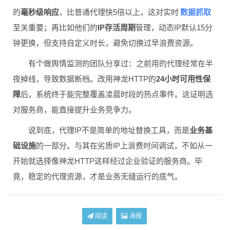
数据抓取
的
毫秒级响应
，比普通代理快5倍以上，这对实时
至关重要；再比如他们的
IP存活周期
管理，动态IP默认15分
钟更换，但支持自定义时长，避免切换过早浪费资源。
有个做舆情监测的团队分享过：之前用的代理经常在半
夜掉线，导致数据断档。改用神龙HTTP的
24小时可用性保
障
后，系统终于能完整覆盖凌晨时段的热点事件。这证明选
对服务商，能直接提升业务竞争力。
说到底，代理IP不是简单的地址替换工具，而是
业务基
础设施
的一部分。与其在劣质IP上浪费时间调试，不如从一
开始就选择像神龙HTTP这样经过企业验证的服务商。毕
竟，稳定的代理资源，才是业务无缝运行的底气。
阅读
海报