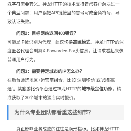
殊字符需要转义。神龙HTTP的技术支持曾帮客户解决过一
个典型问题：用户误把API链接里的冒号写成全角符号，导
致认证失败。
问题2：目标网站返回403错误？
可能是IP被识别为代理，建议切换
高匿模式
。神龙HTTP的深
度匿名代理会剥离X-Forwarded-For头信息，让请求看起来像
普通用户行为。
问题3：需要特定城市的IP怎么办？
在后台筛选地区+运营商组合，比如"深圳移动"或"成都联
通"。某旅游比价平台通过神龙HTTP的
城市级定位
功能，精
准获取了30个城市的酒店实时报价。
为什么专业团队都看重这些细节？
真正影响业务成败的往往是隐形指标。比如神龙HTTP