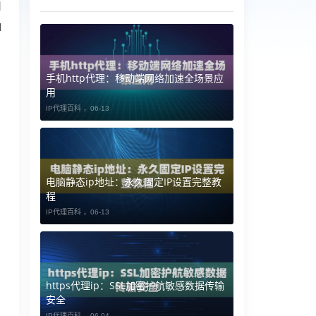
用
I
手机http代理：移动端网络加速全场景应
用
IP代理百科 ，
06-13
电脑静态ip地址：永久固定IP设置完整教
程
IP代理百科 ，
06-13
https代理ip：SSL加密护航敏感数据传输
安全
IP代理百科 ，
06-04