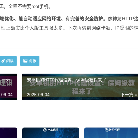
现，全程不需要root手机。
端优化、能自动适应网络环境、有完善的安全防护
。像神龙HTTP
性上确实比个人版工具强太多。下次再遇到网络卡顿、IP受限的
阅读
海报
，一分
安卓机的HTTP代理设置：保姆级教程来了
-09-04
2025-09-04
下一篇 »