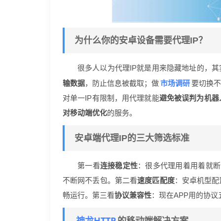
为什么你的安卓设备需要代理IP？
很多人以为代理IP就是用来隐藏地址的，其
市场调研
输数据
，防止信息被截取；做
要切换不
对单一IP有限制，用代理就能
避免被误判为机器
对移动端优化
的服务。
安卓端代理IP的三大筛选标准
第一看
连接稳定性
：很多代理用着用着就断
不断网不丢包。第二看
速度匹配度
：安卓机型配
畅运行。第三看
协议兼容性
：现在APP用的协
神龙HTTP