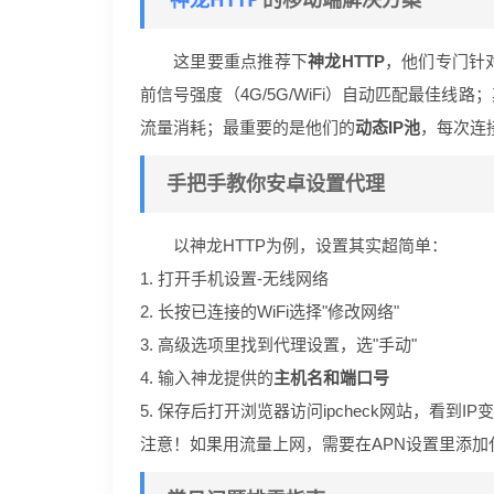
的移动端解决方案
这里要重点推荐下
神龙HTTP
，他们专门针
前信号强度（4G/5G/WiFi）自动匹配最佳线路
流量消耗；最重要的是他们的
动态IP池
，每次连
手把手教你安卓设置代理
以神龙HTTP为例，设置其实超简单：
1. 打开手机设置-无线网络
2. 长按已连接的WiFi选择"修改网络"
3. 高级选项里找到代理设置，选"手动"
4. 输入神龙提供的
主机名和端口号
5. 保存后打开浏览器访问ipcheck网站，看到I
注意！如果用流量上网，需要在APN设置里添