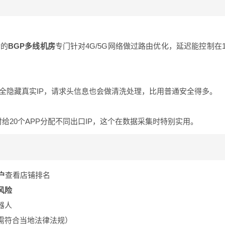
P的
BGP多线机房
专门针对4G/5G网络做过路由优化，延迟能控制在
全隐藏真实IP，请求头信息也会做清洗处理，比用普通安全得多。
给20个APP分配不同出口IP，这个在数据采集时特别实用。
户
查看店铺排名
风险
器人
需符合当地法律法规）