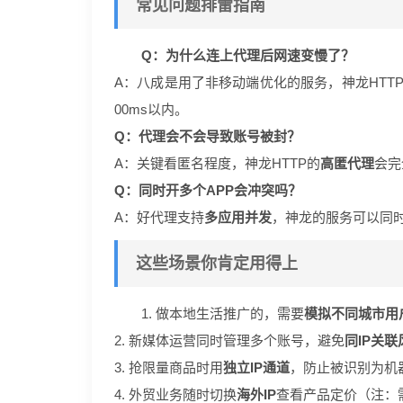
常见问题排雷指南
Q：为什么连上代理后网速变慢了？
A：八成是用了非移动端优化的服务，神龙HTT
00ms以内。
Q：代理会不会导致账号被封？
A：关键看匿名程度，神龙HTTP的
高匿代理
会完
Q：同时开多个APP会冲突吗？
A：好代理支持
多应用并发
，神龙的服务可以同时
这些场景你肯定用得上
1. 做本地生活推广的，需要
模拟不同城市用
2. 新媒体运营同时管理多个账号，避免
同IP关联
3. 抢限量商品时用
独立IP通道
，防止被识别为机
4. 外贸业务随时切换
海外IP
查看产品定价（注：