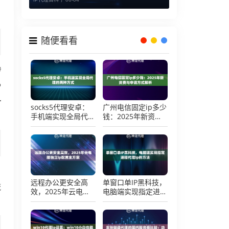
随便看看
传
P
针
socks5代理安卓：
广州电信固定ip多少
手机端实现全局代理
钱：2025年新资费
的两种方式
与申请方式解析
，
远程办公更安全高
单窗口单IP黑科技，
流
效，2025年云电脑
电脑端实现指定进程
独立ip配置全方案
代理ip的方法