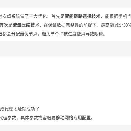
对安卓系统做了三大优化：首先是
智能链路选择技术
，能根据手机
；其次是
流量压缩技术
，在保证数据完整性的前提下，最高能减少30
接都会分配最优节点，避免单个IP被过度使用导致限速。
P变成代理地址就成功了
加代理参数，具体参数找客服要
移动网络专用配置
。