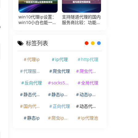
win10代理ip设置：
支持隧道代理的国内
当
win10小白也能一键
服务商比较：功能与
%
搞定代理ip设置教程
稳定性哪家强
来啦
标签列表
代理ip
ip代理
http代理
代理服务器
爬虫代理
爬虫代理ip
反向代理
socks5代理
全局代理
静态代理ip
静态ip代理
动态ip代理
国内代理ip
正向代理
动态代理ip
静态ip
爬虫ip代理
ip代理池