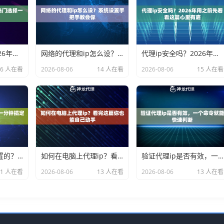
代理ip用哪个？2026年热门选择一次说清楚
网络的代理和ip怎么设？系统设置手把手教会你
代理ip安全吗？2026年用之前先看看这篇心里有底
16 人在看
2026-08-06
14 人在看
2026-08-06
15 人在看
手机代理ip怎么设置的？一分钟搞定不废话
如何在电脑上代理ip？看完这篇你也能自己动手
验证代理ip是否有效，一个命令就能快速判断
11 人在看
2026-08-06
13 人在看
2026-08-06
13 人在看