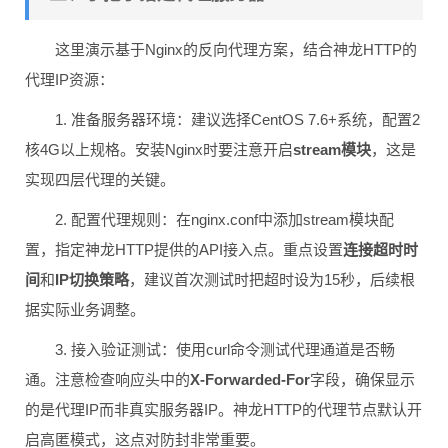
这里演示基于Nginx的反向代理方案，结合神龙HTTP的
代理IP资源：
1. 准备服务器环境：建议选择CentOS 7.6+系统，配置2
核4G以上规格。安装Nginx时要注意开启
stream模块
，这是
实现四层代理的关键。
2. 配置代理规则：在nginx.conf中添加stream模块配
置，指定神龙HTTP提供的API接入点。重点设置
连接超时时
间
和
IP切换策略
，建议首次测试时把超时设为15秒，后续根
据实际业务调整。
3. 接入验证测试：使用curl命令测试代理通道是否畅
通。注意检查响应头中的
X-Forwarded-For
字段，确保显示
的是代理IP而非真实服务器IP。神龙HTTP的代理节点默认开
启高匿模式，这点对防封非常重要。