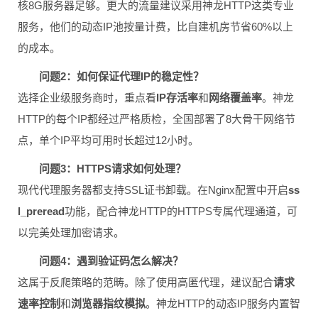
核8G服务器足够。更大的流量建议采用神龙HTTP这类专业
服务，他们的动态IP池按量计费，比自建机房节省60%以上
的成本。
问题2：如何保证代理IP的稳定性？
选择企业级服务商时，重点看
IP存活率
和
网络覆盖率
。神龙
HTTP的每个IP都经过严格质检，全国部署了8大骨干网络节
点，单个IP平均可用时长超过12小时。
问题3：HTTPS请求如何处理？
现代代理服务器都支持SSL证书卸载。在Nginx配置中开启
ss
l_preread
功能，配合神龙HTTP的HTTPS专属代理通道，可
以完美处理加密请求。
问题4：遇到验证码怎么解决？
这属于反爬策略的范畴。除了使用高匿代理，建议配合
请求
速率控制
和
浏览器指纹模拟
。神龙HTTP的动态IP服务内置智