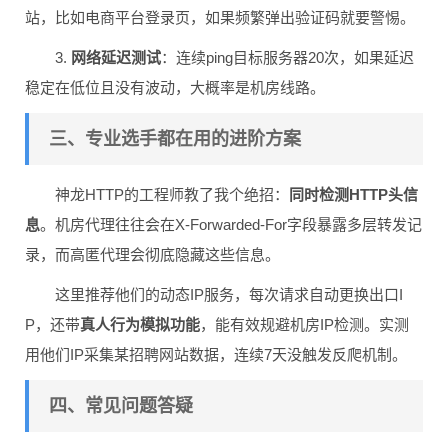
站，比如电商平台登录页，如果频繁弹出验证码就要警惕。
3.
网络延迟测试
：连续ping目标服务器20次，如果延迟
稳定在低位且没有波动，大概率是机房线路。
三、专业选手都在用的进阶方案
神龙HTTP的工程师教了我个绝招：
同时检测HTTP头信
息
。机房代理往往会在X-Forwarded-For字段暴露多层转发记
录，而高匿代理会彻底隐藏这些信息。
这里推荐他们的动态IP服务，每次请求自动更换出口I
P，还带
真人行为模拟功能
，能有效规避机房IP检测。实测
用他们IP采集某招聘网站数据，连续7天没触发反爬机制。
四、常见问题答疑