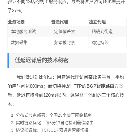
验证不同4S店的线上服务响应，最终将客户咨询转化率提升
了27%。
业务场景
普通代理
独立代理
本地服务测试
定位偏差大
精确到街道
数据采集
频繁被封禁
稳定持续
低延迟背后的技术秘密
我们做过对比测试：用普通代理访问某政务平台，平均
响应时间达800ms；而切换神龙HTTP的
BGP智能路由
方案
后，延迟直接降到120ms以内。这得益于他们的三个核心技
术：
分布式节点部署：全国23个骨干网络机房
实时链路优化：每5分钟自动检测最佳路由
协议栈调优：TCP/UDP双通道智能切换