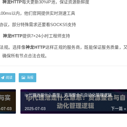
，
神龙HTTP
每天更新30%IP池，保证资源新鲜度
00ms以内，他们官网提供实时测速工具
S双协议，部分特殊需求还要看SOCKS5支持
，
神龙HTTP
提供7×24小时工程师支持
律法规。选择像
神龙HTTP
这样正规的服务商，既能保证服务质量，
，确保所有节点合法合规。
阅读
海报
ip代理池是什么意思：资源整合与自动化管理逻辑
-07-03
2025-07-03
下一篇 »