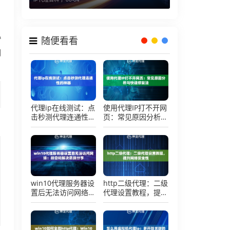
协
随便看看
期
代理ip在线测试：点
使用代理IP打不开网
击秒测代理连通性的
页：常见原因分析与
神器
快速修复法
win10代理服务器设
http二级代理：二级
置后无法访问网络：
代理设置教程，提升
排查和解决思路分享
网络安全性