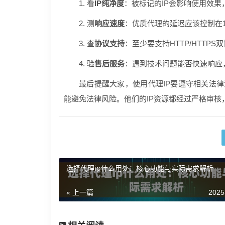
1. 看
IP纯净度
：被标记的IP会影响使用效果
2. 测
响应速度
：优质代理的延迟应该控制在1
3. 查
协议支持
：至少要支持HTTP/HTTP
4. 验
售后服务
：遇到技术问题能否快速响应
最后提醒大家，使用代理IP要遵守相关法
能避免法律风险。他们的IP资源都经过严格审核
选择代理ip什么用处：核心功能与实际需求解析
« 上一篇
2025