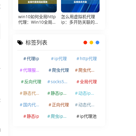
痕
win10如何全局http
怎么用虚拟机代理
代理：Win10全局代
ip：多开防关联的实
理竟如此简单
用技术方案
标签列表
代理ip
ip代理
http代理
省
代理服务器
爬虫代理
爬虫代理ip
反向代理
socks5代理
全局代理
静态代理ip
静态ip代理
动态ip代理
设
国内代理ip
正向代理
动态代理ip
静态ip
爬虫ip代理
ip代理池
I