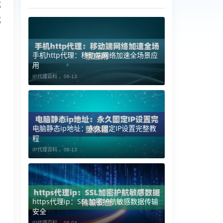
或
或
手机http代理：移动端网络加速全场景应
用
IP代理百科 ，
06-13
电脑静态ip地址：永久固定IP设置完整教
程
IP代理百科 ，
06-13
https代理ip：SSL加密护航敏感数据传输
安全
IP代理百科 ，
06-04