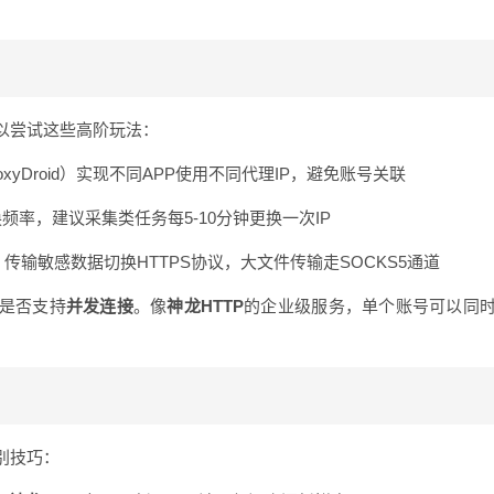
以尝试这些高阶玩法：
xyDroid）实现不同APP使用不同代理IP，避免账号关联
换频率，建议采集类任务每5-10分钟更换一次IP
，传输敏感数据切换HTTPS协议，大文件传输走SOCKS5通道
是否支持
并发连接
。像
神龙HTTP
的企业级服务，单个账号可以同
别技巧：