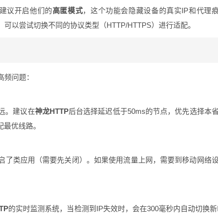
建议开启他们的
高匿模式
，这个功能会隐藏设备的真实IP和代理
以尝试切换不同的协议类型（HTTP/HTTPS）进行适配。
高频问题：
远。建议在
神龙HTTP
后台选择延迟低于50ms的节点，优先选择本
配最优线路。
启了类应用（需要先关闭）。如果使用流量上网，需要到移动网络
TP
的实时监测系统，当检测到IP失效时，会在300毫秒内自动切换新