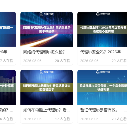
代理ip用哪个？2026年热门选择一次说清楚
网络的代理和ip怎么设？系统设置手把手教会你
代理ip安全吗？2026年用之前先看看这篇心里有底
27 人在看
2026-08-06
20 人在看
2026-08-06
29 人在看
手机代理ip怎么设置的？一分钟搞定不废话
如何在电脑上代理ip？看完这篇你也能自己动手
验证代理ip是否有效，一个命令就能快速判断
26 人在看
2026-08-06
17 人在看
2026-08-06
20 人在看