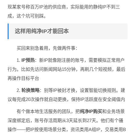
现某家号称百万IP池的供应商，实际能用的静纯IP不到三
成，这个坑可别踩。
这样用纯净IP才能回本
买回来别急着用，先做两件事：
1.
IP预热
：新IP就像刚注册的账号，需要模拟正常用户
行为。比如先访问新闻网站15分钟，再刷几个短视频，最后
再操作目标平台
2.
轮换策略
：别等IP被封才换，设置智能切换规则。建
议每完成20次操作就自动更换，保持IP活跃度在安全阈值内
有个做本地生活服务的团队，把
纯净IP购买
和业务场景
深度绑定后，账号存活周期从3天延长到27天。他们有个骚
操作——把IP按使用场景分类，资讯类用A组IP，交易类用B