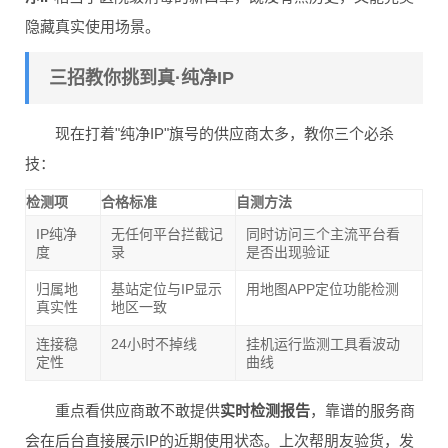
隐藏真实使用场景。
三招教你挑到真·纯净IP
现在打着"纯净IP"旗号的供应商太多，教你三个必杀
技：
检测项
合格标准
自测方法
IP纯净
无任何平台拦截记
同时访问三个主流平台看
度
录
是否出现验证
归属地
基站定位与IP显示
用地图APP定位功能检测
真实性
地区一致
连接稳
24小时不掉线
挂机运行监测工具看波动
定性
曲线
重点看供应商敢不敢提供
实时检测报告
，靠谱的服务商
会在后台直接展示IP的近期使用状态。上次帮朋友验货，发