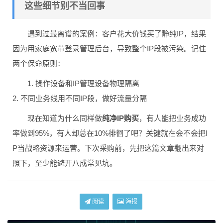
这些细节别不当回事
遇到过最离谱的案例：客户花大价钱买了静纯IP，结果
因为用家庭宽带登录管理后台，导致整个IP段被污染。记住
两个保命原则：
1. 操作设备和IP管理设备物理隔离
2. 不同业务线用不同IP段，做好流量分隔
现在知道为什么同样做
纯净IP购买
，有人能把业务成功
率做到95%，有人却总在10%徘徊了吧？关键就在会不会把I
P当战略资源来运营。下次采购前，先把这篇文章翻出来对
照下，至少能避开八成常见坑。
阅读
海报