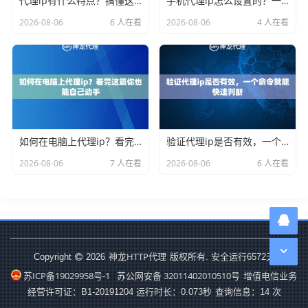
代理ip有什么特点？搞懂这些才能选对不踩坑
手机代理ip怎么设置的？一分钟搞定不废话
2026-08-06
6 人在看
2026-08-06
4 人在看
如何在电脑上代理ip？看完这篇你也能自己动手
验证代理ip是否有效，一个命令就能快速判断
2026-08-06
7 人在看
2026-08-06
6 人在看
神龙HTTP代理
Copyright
2026
版权所有. 安全运行
6572
天
苏ICP备19029958号-1
苏公网安备 32011402010510号
增值电信业务
经营许可证：B1-20191204
运行时长：0.073秒
查询信息：14 次