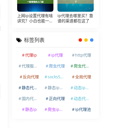
上网ip设置代理有啥
ip代理去哪里买？靠
讲究？小白也能一眼
谱的渠道都在这了
看懂的入门篇
提
标签列表
代理ip
ip代理
http代理
代理服务器
爬虫代理
爬虫代理ip
反向代理
socks5代理
全局代理
静态代理ip
静态ip代理
动态ip代理
国内代理ip
正向代理
动态代理ip
静态ip
爬虫ip代理
ip代理池