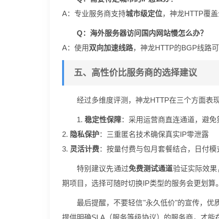
A：专业服务商支持
城市级定位
，神龙HTTP覆
Q：海外服务器访问国内网站慢怎么办？
A：使用
双向加速线路
，神龙HTTP的BGP线
五、高性价比服务商的选择建议
经过多维度评测，神龙HTTP在三个方面表
1.
稳定性保障
：采用运营商直连通道，避免
2.
隐私保护
：三重匿名技术确保真实IP零泄露
3.
灵活计费
：按量付费与包月套餐结合，日付模
特别建议先通过
免费测试通道
验证实际效果
期项目，选择可随时切换IP类型的服务会更划算
最后提醒，不要轻信"永久低价"的宣传，优
提供明确SLA（服务等级协议）的服务商，才能