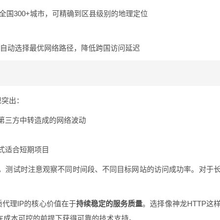
盖全国300+城市，可精确到区县级别的地理定位
路可自动选择最优网络路径，降低跨国访问延迟
现突出：
第三方中转造成的网络波动
式适合短期项目
，测试时注意观察不同时间段、不同目标网站的访问成功率。对于
。
质代理IP的核心价值在于
持续稳定的服务质量
。选择像神龙HTTP这
在成本可控的前提下获得可靠的技术支持。