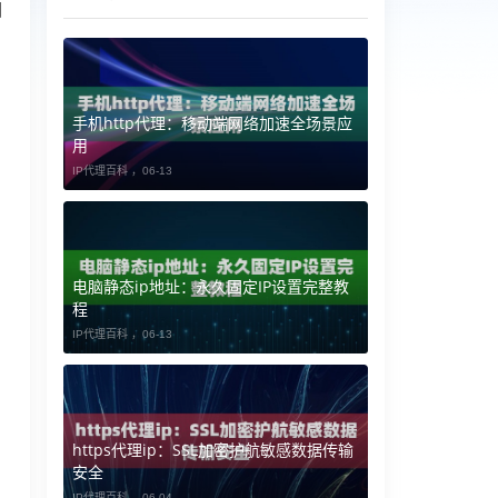
相
目
手机http代理：移动端网络加速全场景应
用
IP代理百科 ，
06-13
电脑静态ip地址：永久固定IP设置完整教
程
IP代理百科 ，
06-13
https代理ip：SSL加密护航敏感数据传输
安全
IP代理百科 ，
06-04