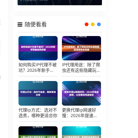
更
随便看看
如何购买IP代理不被
IP代理用途：除了爬
坑？2026年新手防
虫还有这些隐藏玩法
骗选购攻略
你未必知道
线
代理ip方式：选对不
更换代理ip网速好
选贵，哪种更适合你
慢：2026年提速秘
籍，让你告别龟速体
验