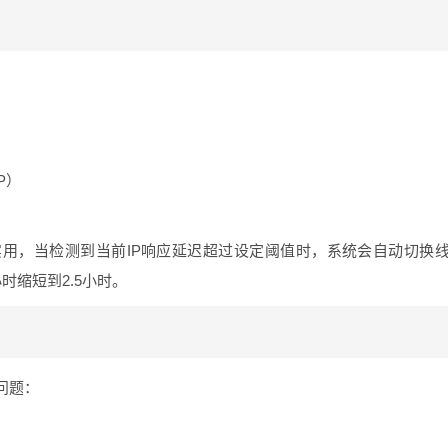
：
HP）
实用，当检测到当前IP响应延迟超过设定阈值时，系统会自动切换
时缩短到2.5小时。
问题：