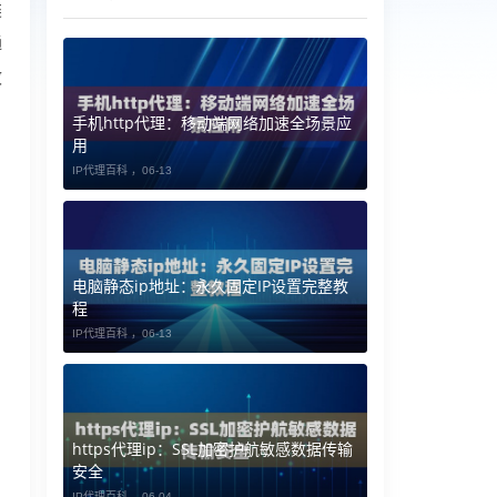
类
通
效
手机http代理：移动端网络加速全场景应
用
IP代理百科 ，
06-13
电脑静态ip地址：永久固定IP设置完整教
程
IP代理百科 ，
06-13
https代理ip：SSL加密护航敏感数据传输
安全
IP代理百科 ，
06-04