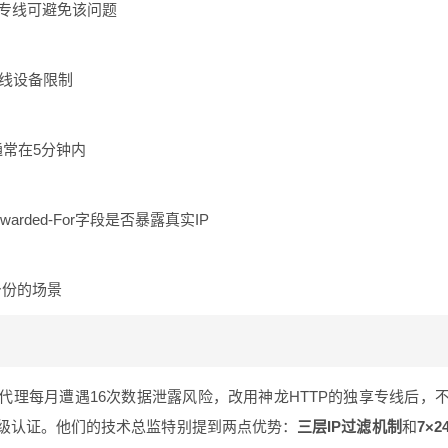
享专线可避免该问题
在线设备限制
通常在5分钟内
rwarded-For字段是否暴露真实IP
身份的场景
理每月遭遇16次数据泄露风险，改用神龙HTTP的独享专线后，
三级认证。他们的技术总监特别提到两点优势：
三层IP过滤机制
和
7×2