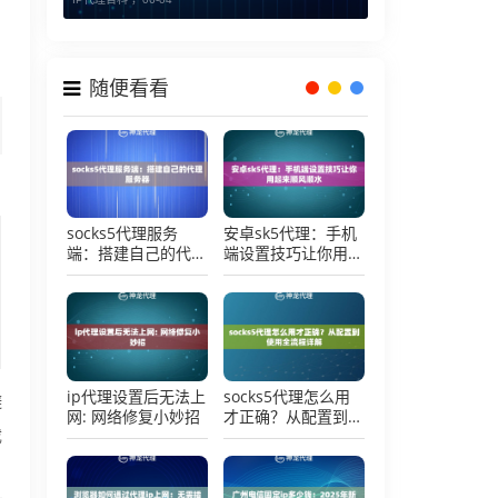
随便看看
socks5代理服务
安卓sk5代理：手机
端：搭建自己的代理
端设置技巧让你用起
服务器
来顺风顺水
ip代理设置后无法上
socks5代理怎么用
避
网: 网络修复小妙招
才正确？从配置到使
用全流程详解
截