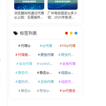
浏览器如何通过代理
广州电信固定ip多少
ip上网：无需插件的
钱：2025年新资费
基础设置教学
与申请方式解析
标签列表
代理ip
ip代理
http代理
代理服务器
爬虫代理
爬虫代理ip
线
反向代理
socks5代理
全局代理
静态代理ip
静态ip代理
动态ip代理
国内代理ip
正向代理
动态代理ip
静态ip
爬虫ip代理
ip代理池