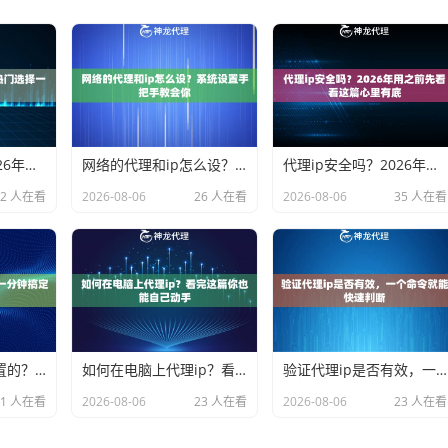
代理ip用哪个？2026年热门选择一次说清楚
网络的代理和ip怎么设？系统设置手把手教会你
代理ip安全吗？2026年用之前先看看这篇心里有底
32 人在看
2026-08-06
26 人在看
2026-08-06
35 人在看
手机代理ip怎么设置的？一分钟搞定不废话
如何在电脑上代理ip？看完这篇你也能自己动手
验证代理ip是否有效，一个命令就能快速判断
31 人在看
2026-08-06
23 人在看
2026-08-06
23 人在看