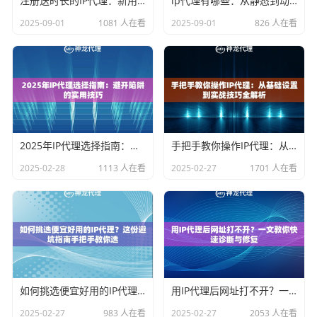
注册送时长的IP代理：新用户白嫖试用攻略
ip代理有哪些：从静态到动态的代理类型百科
2025-09-01
1081 人在看
2025-09-01
826 人在看
2025年IP代理选择指南：避开陷阱的实用技巧
手把手教你操作IP代理：从基础设置到实战技巧全解析
2025-02-28
1113 人在看
2025-02-27
1701 人在看
如何挑选便宜好用的IP代理？这份避坑指南手把手教你选
用IP代理后网址打不开？一文教你快速诊断与修复
2025-02-27
983 人在看
2025-02-27
2053 人在看