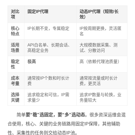
对比
固定IP代理
动态IP代理（短效/长
项
效）
核心
IP长期不变，专属稳定
IP按周期更换，灵活匿
特点
名
适用
API白名单、长期会话、
大规模数据采集、测
场景
高稳定业务
试、分散访问
稳定
极高
高（依赖代理池质量）
性
成本
通常按IP个数和时长计
通常按流量或时长计
考量
费
费，更灵活
选择
追求稳定和可信，IP需
追求IP数量与轮换，业
关键
求量少
务量较大
简单
要“稳”选固定，要“多”选动态
。很多资深运维会混
合使用，核心、关键的业务链路用固定IP保障，其他辅助
性、采集性的任务则交给动态IP池。