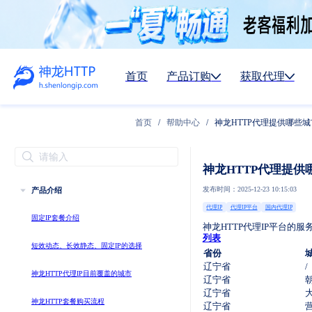
首页
产品订购
获取代理
首页
/
帮助中心
/
神龙HTTP代理提供哪些
神龙HTTP产品介绍（汇总）
短效动态IP套餐介绍
神龙HTTP代理提供
发布时间：2025-12-23 10:15:03
产品介绍
静态长效IP套餐介绍
代理IP
代理IP平台
国内代理IP
固定IP套餐介绍
神龙HTTP代理IP平台的
列表
短效动态、长效静态、固定IP的选择
省份
辽宁省
/
神龙HTTP代理IP目前覆盖的城市
辽宁省
辽宁省
神龙HTTP套餐购买流程
辽宁省