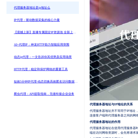
代理服务器地址是ip地址么
IP代理：驱动数据采集的核心力量
【震撼上新】直播专属固定IP资源池 全新上
线！
AI+代理IP：神龙HTTP助力智能应用突围
动态ip代理：一文告诉你其优势及应用场景
HTTP代理：稳定和保护网络的重要工具
短效5分钟IP代理-动态切换高效匿名访问数据采
集专用
爬虫代理：API提取指南，无缝衔接企业业务
代理服务器地址与IP地址的关系
代理服务器地址并不等同于IP地址
连接客户端和代理服务器之间的网
代理服务器地址的作用
代理服务器地址在使用代理服务器
端在访问网络资源时，会先将请求