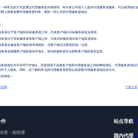
。一种常见的方式是通过代理服务提供商获得。有许多公司或个人提供代理服务器服务，可以租用他们
联网上搜索免费代理服务器列表，获取一些公开的代理服务器地址。
括：
理服务器位于客户端和目标服务器之间，代表客户端向目标服务器发送请求。
理服务器位于目标服务器和客户端之间，代表目标服务器向客户端发送响应。
理服务器会修改客户端的请求或响应，但客户端无法察觉到这一过程。
理服务器会隐藏客户端的真实IP地址，使目标服务器无法获取客户端的真实信息。
服务器地址并非等同于IP地址，而是指用于连接客户端和代理服务器之间的网络地址。代理服务器地址
保护个人隐私。同时，还了解到常见的代理服务器类型以及获取代理服务器地址的方式。
有所帮助！
样的啊
下篇文章
合作
站点导航
产
经理：张经理
国内代理
短