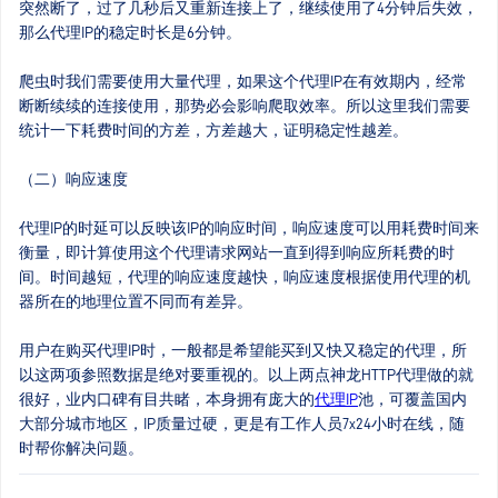
突然断了，过了几秒后又重新连接上了，继续使用了4分钟后失效，
那么代理IP的稳定时长是6分钟。
爬虫时我们需要使用大量代理，如果这个代理IP在有效期内，经常
断断续续的连接使用，那势必会影响爬取效率。所以这里我们需要
统计一下耗费时间的方差，方差越大，证明稳定性越差。
（二）响应速度
代理IP的时延可以反映该IP的响应时间，响应速度可以用耗费时间来
衡量，即计算使用这个代理请求网站一直到得到响应所耗费的时
间。时间越短，代理的响应速度越快，响应速度根据使用代理的机
器所在的地理位置不同而有差异。
用户在购买代理IP时，一般都是希望能买到又快又稳定的代理，所
以这两项参照数据是绝对要重视的。以上两点神龙HTTP代理做的就
很好，业内口碑有目共睹，本身拥有庞大的
代理IP
池，可覆盖国内
大部分城市地区，IP质量过硬，更是有工作人员7x24小时在线，随
时帮你解决问题。