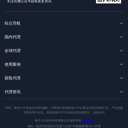
关注右侧公众号获取更多资讯
站点导航
国内代理
全球代理
使用案例
获取代理
代理资讯
声明：神龙HTTP仅提供代理IP服务；严禁用户使用神龙HTTP从事任何违法犯罪行为，产生的相
关责任用户自负，对此神龙HTTP不承担任何法律责任。 自律公约
南京小北信息科技有限公司 版权所有
网站地图
地址：南京市雨花台区安德门大街57号楚翘城7幢404-405室