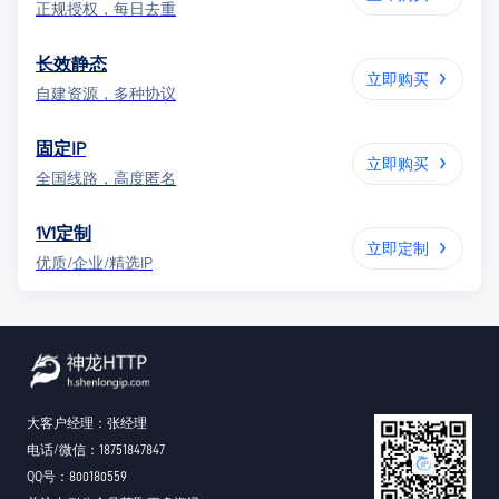
正规授权，每日去重
长效静态
立即购买
自建资源，多种协议
固定IP
立即购买
全国线路，高度匿名
1V1定制
立即定制
优质/企业/精选IP
大客户经理：张经理
电话/微信：18751847847
QQ号：800180559