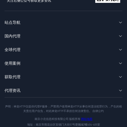
关注右侧公众号获取更多资讯
站点导航
国内代理
全球代理
使用案例
获取代理
代理资讯
声明：神龙HTTP仅提供代理IP服务；严禁用户使用神龙HTTP从事任何违法犯罪行为，产生的相
关责任用户自负，对此神龙HTTP不承担任何法律责任。 自律公约
南京小北信息科技有限公司 版权所有
网站地图
地址：南京市雨花台区安德门大街57号楚翘城7幢404-405室