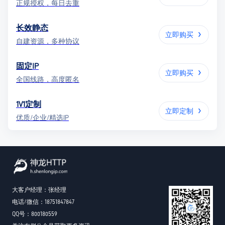
正规授权，每日去重
长效静态
立即购买
自建资源，多种协议
固定IP
立即购买
全国线路，高度匿名
1V1定制
立即定制
优质/企业/精选IP
大客户经理：张经理
电话/微信：18751847847
QQ号：800180559