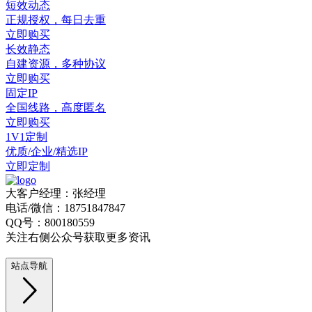
短效动态
正规授权，每日去重
立即购买
长效静态
自建资源，多种协议
立即购买
固定IP
全国线路，高度匿名
立即购买
1V1定制
优质/企业/精选IP
立即定制
大客户经理：张经理
电话/微信：18751847847
QQ号：800180559
关注右侧公众号获取更多资讯
站点导航